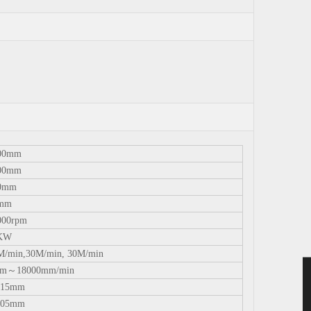
00mm
00mm
0mm
mm
000rpm
KW
M/min,30M/min, 30M/min
m～18000mm/min
.15mm
.05mm