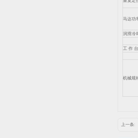
重复定
马达功
润滑冷
工 作 
机械规
上一条: