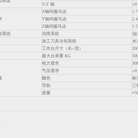
位精度
Y/Z 轴
±0
X轴伺服马达
1.
率
Y轴伺服马达
2.
Z轴伺服马达
1.
却系统
润滑系统
油
加工刀具冷却系统
水
台
工作台尺寸（长×宽）
20
最大台承重 KG
50
电力需求
30
气压需求
≥0
格
颜色
标
导轨
三
质量
≈5