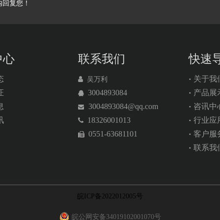
内回复您！
中心
联系我们
快速
态
关于我

吴万利
证
3004893084
产品展

息
3004893084
@qq.com
咨讯中

讯
18326001013
行业应

0551-63681101
客户服

联系我
皖ICP备2022012005号
皖公网安备34019102001070号