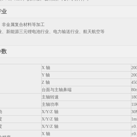
行业
、非金属复合材料等加工
业、新能源三元锂电池行业、电力输送行业、航天航空等
参数
X 轴
20
Y 轴
20
Z 轴
45
台面与主轴鼻端
80
主轴转速
18
主轴功率
11
动
X/Y/Z 轴
30
度
X/Y/Z 轴
1m
度
X/Y/Z 轴
±0
X 轴
±0