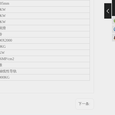
.05mm
7KW
4KW
5KW
润滑
冷
00X2000
0KG
KW
.6MP/cm2
准
轴线性导轨
000KG
下一条: