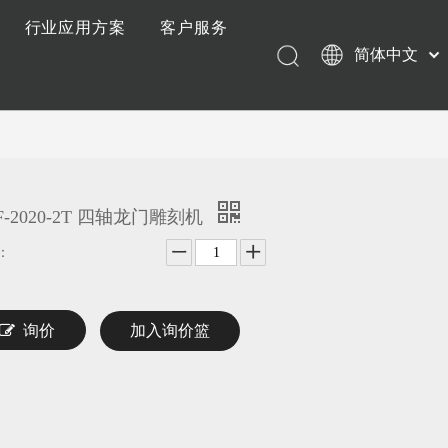
行业应用方案
客户服务
简体中文
态
视频中心
售前服务
English
讯
加工样品
装机服务
息
售后服务
资料下载
F-2020-2T 四轴龙门雕刻机
：
询价
加入询价篮