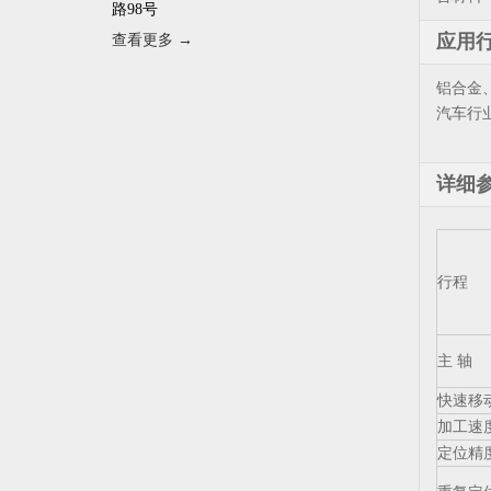
路98号
应用
查看更多 →
铝合金
汽车行
详细
行程
主 轴
快速移
加工速
定位精