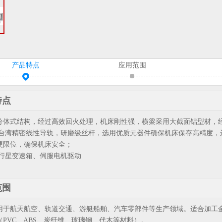
产品特点
应用范围
特点
分体式结构，经过高效回火处理，机床刚性强，横梁采用大截面铝型材，
用台湾精密线性导轨，研磨级丝杆，选用优质元器件确保机床保存高精度，运
硬限位，确保机床安全；
口行星变速箱、伺服电机驱动
范围
用于航天航空、轨道交通、游艇船舶、汽车零部件等生产领域。适合加工
（PVC、ABS、炭纤维、玻璃钢、代木等材料）。